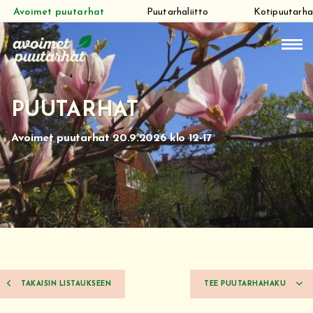
Avoimet puutarhat
Puutarhaliitto
Kotipuutarha
Siirry
suoraan
sisältöön
PUUTARHAT
Avoimet puutarhat 20.9.2026 klo 12-17
TAKAISIN LISTAUKSEEN
TEE PUUTARHAHAKU