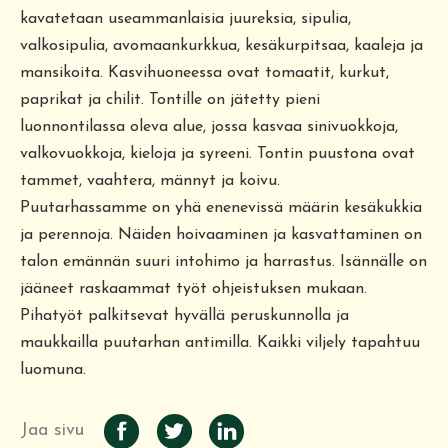
kavatetaan useammanlaisia juureksia, sipulia,
valkosipulia, avomaankurkkua, kesäkurpitsaa, kaaleja ja
mansikoita. Kasvihuoneessa ovat tomaatit, kurkut,
paprikat ja chilit. Tontille on jätetty pieni
luonnontilassa oleva alue, jossa kasvaa sinivuokkoja,
valkovuokkoja, kieloja ja syreeni. Tontin puustona ovat
tammet, vaahtera, männyt ja koivu.
Puutarhassamme on yhä enenevissä määrin kesäkukkia
ja perennoja. Näiden hoivaaminen ja kasvattaminen on
talon emännän suuri intohimo ja harrastus. Isännälle on
jääneet raskaammat työt ohjeistuksen mukaan.
Pihatyöt palkitsevat hyvällä peruskunnolla ja
maukkailla puutarhan antimilla. Kaikki viljely tapahtuu
luomuna.
Jaa sivu