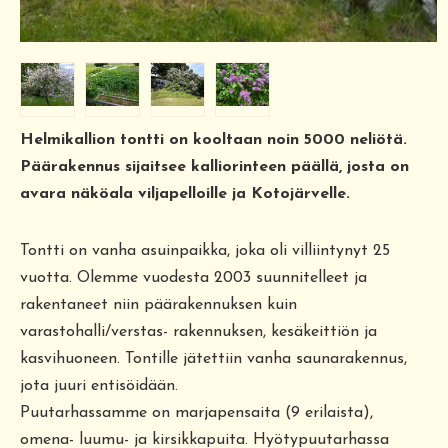
Helmikallion tontti on kooltaan noin 5000 neliötä.
Päärakennus sijaitsee kalliorinteen päällä, josta on
avara näköala viljapelloille ja Kotojärvelle.
Tontti on vanha asuinpaikka, joka oli villiintynyt 25
vuotta. Olemme vuodesta 2003 suunnitelleet ja
rakentaneet niin päärakennuksen kuin
varastohalli/verstas- rakennuksen, kesäkeittiön ja
kasvihuoneen. Tontille jätettiin vanha saunarakennus,
jota juuri entisöidään.
Puutarhassamme on marjapensaita (9 erilaista),
omena- luumu- ja kirsikkapuita. Hyötypuutarhassa