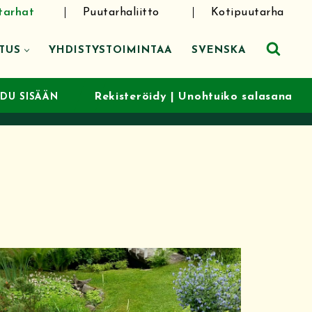
tarhat
Puutarhaliitto
Kotipuutarha
TUS
YHDISTYSTOIMINTAA
SVENSKA
Rekisteröidy
|
Unohtuiko salasana
UDU SISÄÄN