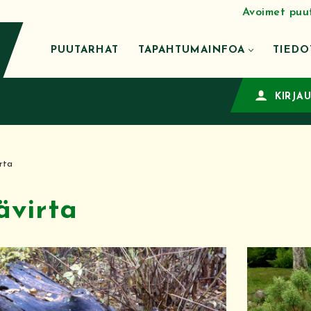
Avoimet puu
PUUTARHAT
TAPAHTUMAINFOA
TIEDO
KIRJA
rta
ävirta