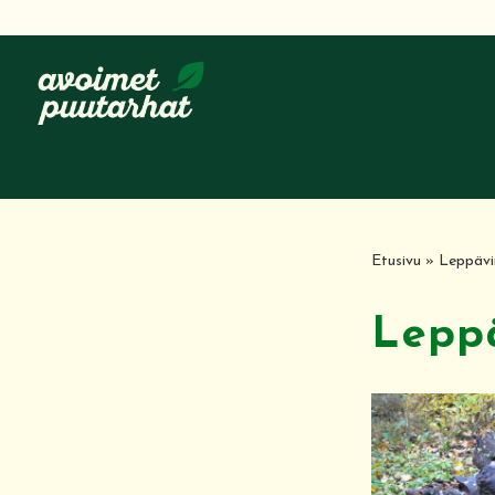
Siirry
suoraan
sisältöön
Etusivu
»
Leppävi
Lepp