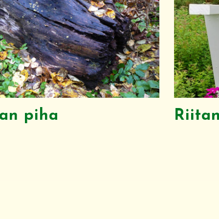
lan piha
Riita