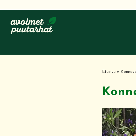
Siirry
suoraan
sisältöön
Etusivu
»
Konneve
Konne