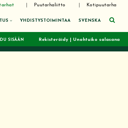
tarhat
Puutarhaliitto
Kotipuutarha
TUS
YHDISTYSTOIMINTAA
SVENSKA
Rekisteröidy
|
Unohtuiko salasana
UDU SISÄÄN