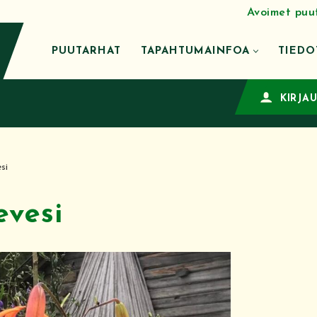
Avoimet puu
PUUTARHAT
TAPAHTUMAINFOA
TIEDO
KIRJA
si
vesi