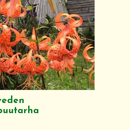
veden
puutarha