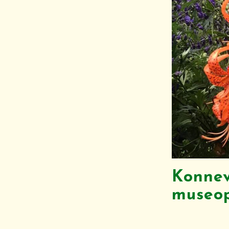
Konne
museo