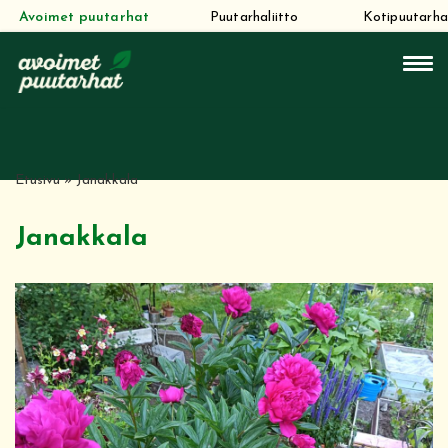
Avoimet puutarhat
Puutarhaliitto
Kotipuutarha
Siirry
suoraan
sisältöön
Etusivu
»
Janakkala
Janakkala