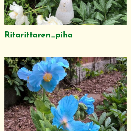
Ritarittaren_piha