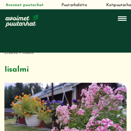
Avoimet puutarhat
Puutarhaliitto
Kotipuutarha
Siirry
suoraan
sisältöön
Etusivu
»
Iisalmi
Iisalmi