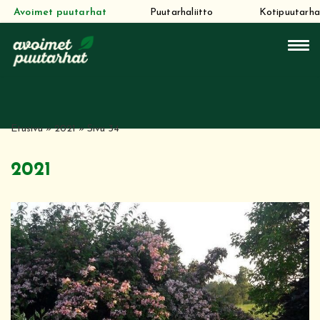
Avoimet puutarhat
Puutarhaliitto
Kotipuutarha
Siirry
suoraan
sisältöön
Etusivu
»
2021
»
Sivu 34
2021