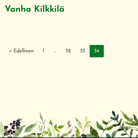
Vanha Kilkkilä
« Edellinen
1
…
32
33
34