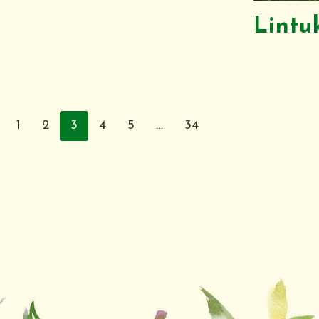
Lintu
1
2
3
4
5
…
34