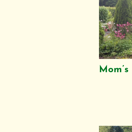
Mom’s