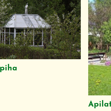
piha
Apila