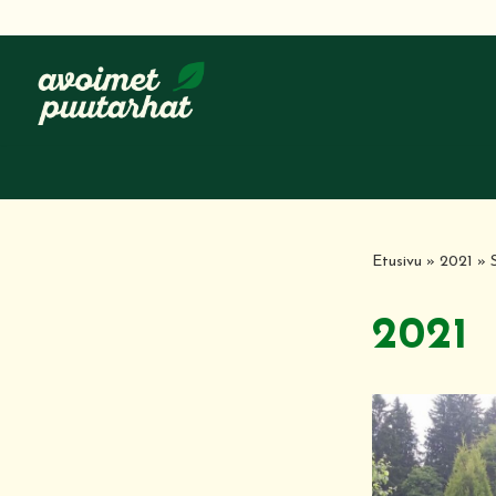
Siirry
suoraan
sisältöön
Etusivu
»
2021
»
2021