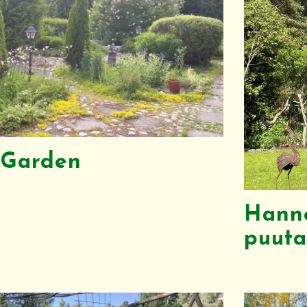
 Garden
Hanne
puuta