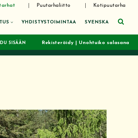
tarhat
Puutarhaliitto
Kotipuutarha
TUS
YHDISTYSTOIMINTAA
SVENSKA
Rekisteröidy
|
Unohtuiko salasana
UDU SISÄÄN