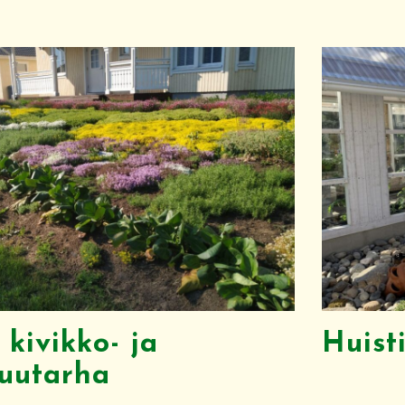
kivikko- ja
Huist
uutarha