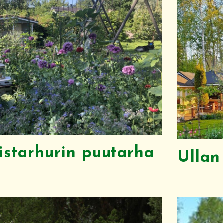
istarhurin puutarha
Ullan