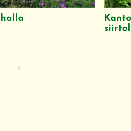
ihalla
Kant
siirt
…
11