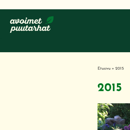
Siirry
suoraan
sisältöön
Etusivu
»
2015
2015