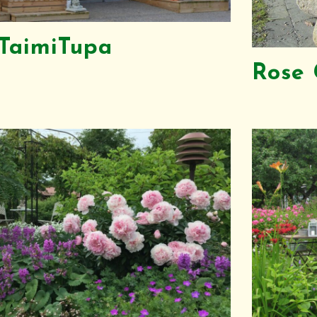
 TaimiTupa
Rose