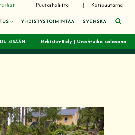
tarhat
Puutarhaliitto
Kotipuutarha
TUS
YHDISTYSTOIMINTAA
SVENSKA
Rekisteröidy
|
Unohtuiko salasana
UDU SISÄÄN