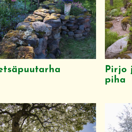
metsäpuutarha
Pirjo
piha