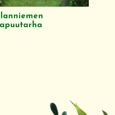
olanniemen
olapuutarha