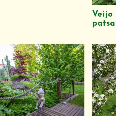
Veijo
patsa