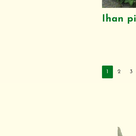
Ihan p
1
2
3