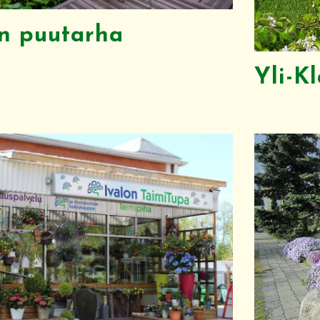
n puutarha
Yli-K